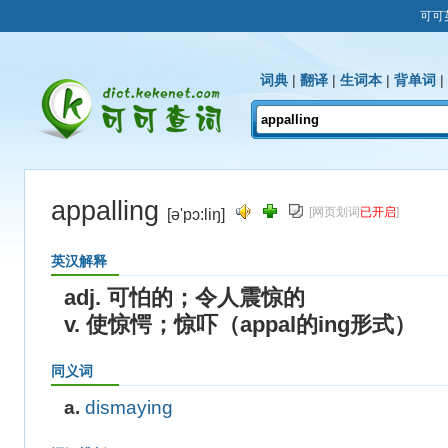
可可
词典
|
翻译
|
生词本
|
背单词
|
appalling
[网页划词
已开启
]
[ə'pɔ:liŋ]
英汉解释
adj. 可怕的；令人震惊的
v. 使惊愕；惊吓（appal的ing形式）
同义词
a.
dismaying