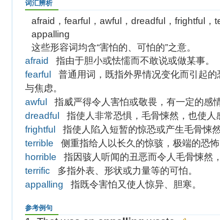
词汇辨析
afraid，fearful，awful，dreadful，frightful，te
appalling
这些形容词均含“害怕的、可怕的”之意。
afraid
指由于胆小或怯懦而不敢说或做某事。
fearful
普通用词，既指外界情况变化而引起的
与焦虑。
awful
指威严得令人害怕或敬畏，有一定的感
dreadful
指使人非常恐惧，毛骨悚然，也使人
frightful
指使人陷入短暂的惊恐或产生毛骨悚
terrible
侧重指给人以长久的惊骇，极端的恐怖
horrible
指因骇人听闻的丑恶而令人毛骨悚然，
terrific
多指外表、形状或力量等的可怕。
appalling
指既令害怕又使人惊异、胆寒。
参考例句