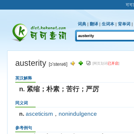
可可
词典
|
翻译
|
生词本
|
背单词
|
austerity
[网页划词
已开启
]
[ɔ'sterəti]
英汉解释
n. 紧缩；朴素；苦行；严厉
同义词
n.
asceticism
，
nonindulgence
参考例句