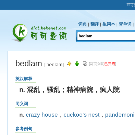
可可
词典
|
翻译
|
生词本
|
背单词
|
bedlam
[网页划词
已开启
]
['bedləm]
英汉解释
n. 混乱，骚乱；精神病院，疯人院
同义词
n.
crazy house
，
cuckoo's nest
，
pandemon
参考例句