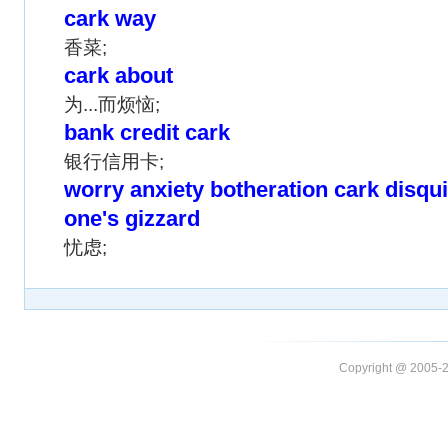
cark way
香菜;
cark about
为...而烦恼;
bank credit cark
银行信用卡;
worry anxiety botheration cark disqui
one's gizzard
忧虑;
Copyright @ 20