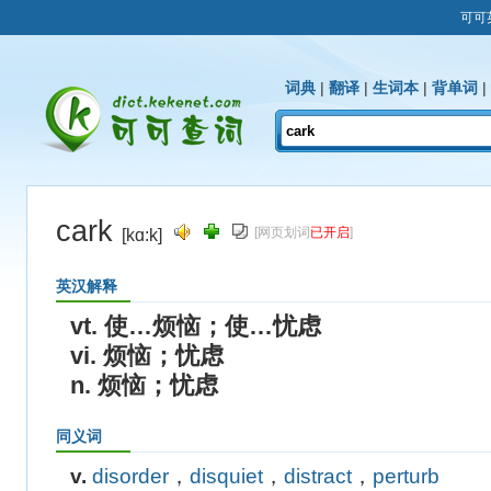
可可
词典
|
翻译
|
生词本
|
背单词
|
cark
[网页划词
已开启
]
[kɑ:k]
英汉解释
vt. 使…烦恼；使…忧虑
vi. 烦恼；忧虑
n. 烦恼；忧虑
同义词
v.
disorder
，
disquiet
，
distract
，
perturb