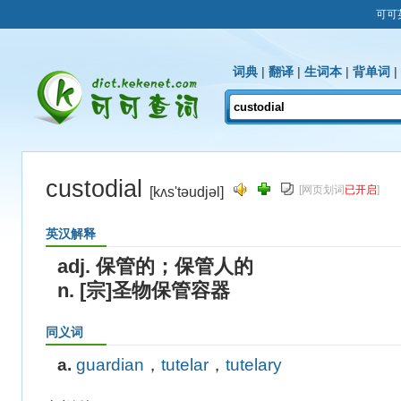
可可
词典
|
翻译
|
生词本
|
背单词
|
custodial
[网页划词
已开启
]
[kʌs'təudjəl]
英汉解释
adj. 保管的；保管人的
n. [宗]圣物保管容器
同义词
a.
guardian
，
tutelar
，
tutelary