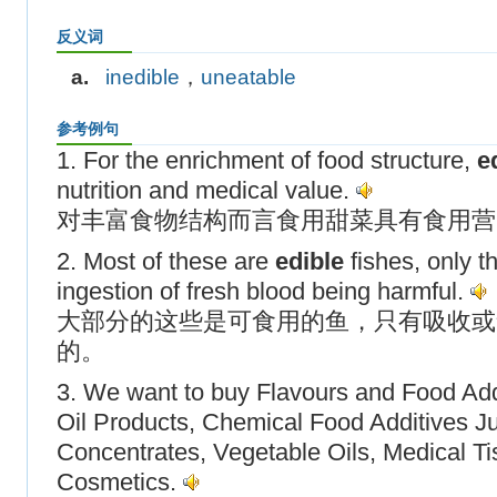
反义词
a.
inedible
，
uneatable
参考例句
1. For the enrichment of food structure,
e
nutrition and medical value.
对丰富食物结构而言食用甜菜具有食用营
2. Most of these are
edible
fishes, only t
ingestion of fresh blood being harmful.
大部分的这些是可食用的鱼，只有吸收或
的。
3. We want to buy Flavours and Food Addi
Oil Products, Chemical Food Additives Ju
Concentrates, Vegetable Oils, Medical Ti
Cosmetics.