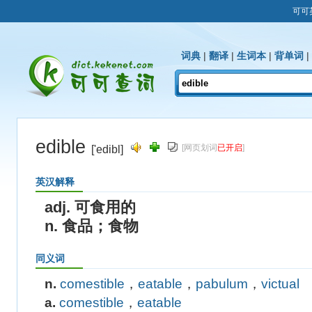
可可
词典
|
翻译
|
生词本
|
背单词
|
edible
[网页划词
已开启
]
['edibl]
英汉解释
adj. 可食用的
n. 食品；食物
同义词
n.
comestible
，
eatable
，
pabulum
，
victual
a.
comestible
，
eatable