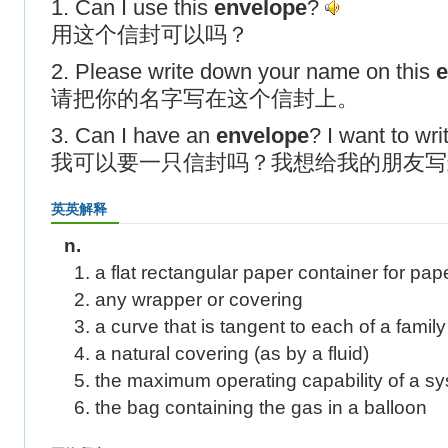
1. Can I use this
envelope
?
用这个信封可以吗？
2. Please write down your name on this
e
请把你的名字写在这个信封上。
3. Can I have an
envelope
? I want to wri
我可以要一只信封吗？我想给我的朋友写
英英解释
n.
1. a flat rectangular paper container for pap
2. any wrapper or covering
3. a curve that is tangent to each of a family
4. a natural covering (as by a fluid)
5. the maximum operating capability of a s
6. the bag containing the gas in a balloon