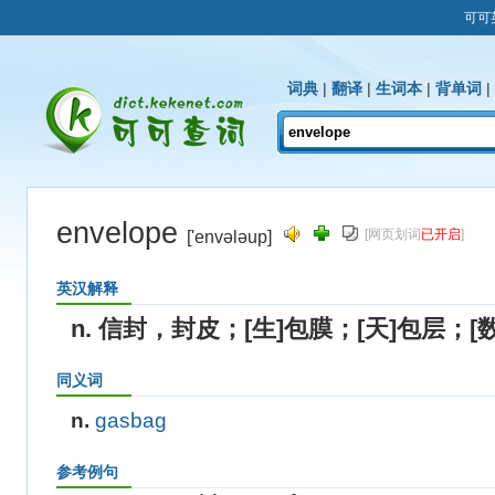
可可
词典
|
翻译
|
生词本
|
背单词
|
envelope
[网页划词
已开启
]
['envələup]
英汉解释
n. 信封，封皮；[生]包膜；[天]包层；[
同义词
n.
gasbag
参考例句