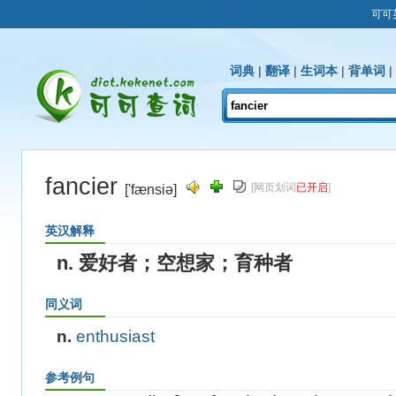
可可
词典
|
翻译
|
生词本
|
背单词
|
fancier
[网页划词
已开启
]
['fænsiə]
英汉解释
n. 爱好者；空想家；育种者
同义词
n.
enthusiast
参考例句