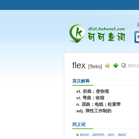
flex
[网页
['fleks]
英汉解释
vt. 折曲；使收缩
vi. 弯曲；收缩
n. 屈曲；电线；松紧带
adj. 弹性工作制的
同义词
v.
bend
，
deform
，
turn
，
twist