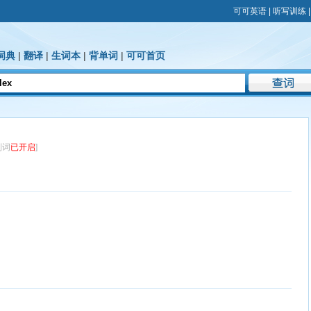
可可英语
|
听写训练
词典
|
翻译
|
生词本
|
背单词
|
可可首页
划词
已开启
]