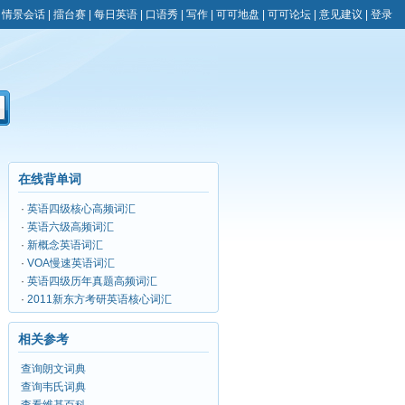
|
情景会话
|
擂台赛
|
每日英语
|
口语秀
|
写作
|
可可地盘
|
可可论坛
|
意见建议
|
登录
在线背单词
·
英语四级核心高频词汇
·
英语六级高频词汇
·
新概念英语词汇
·
VOA慢速英语词汇
·
英语四级历年真题高频词汇
·
2011新东方考研英语核心词汇
相关参考
查询朗文词典
查询韦氏词典