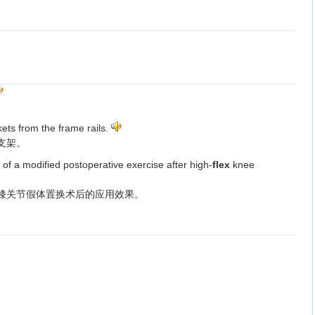
ets from the frame rails.
支架。
t of a modified postoperative exercise after high-
flex
knee
膝关节假体置换术后的应用效果。