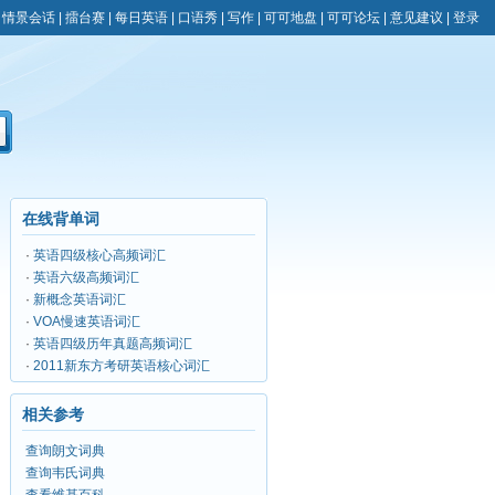
|
情景会话
|
擂台赛
|
每日英语
|
口语秀
|
写作
|
可可地盘
|
可可论坛
|
意见建议
|
登录
在线背单词
·
英语四级核心高频词汇
·
英语六级高频词汇
·
新概念英语词汇
·
VOA慢速英语词汇
·
英语四级历年真题高频词汇
·
2011新东方考研英语核心词汇
相关参考
查询朗文词典
查询韦氏词典