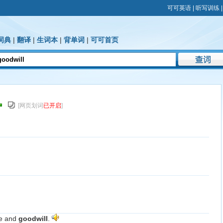
可可英语
|
听写训练
词典
|
翻译
|
生词本
|
背单词
|
可可首页
[网页划词
已开启
]
ce and
goodwill
.