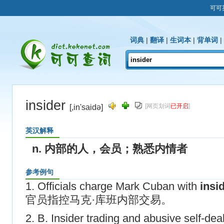
可可
词典
|
翻译
|
生词本
|
背单词
|
insider
[网页划词
已开启
]
[,in'saidə]
英汉解释
n. 内部的人，会员；熟悉内情者
参考例句
1. Officials charge Mark Cuban with
insi
官员指控马克·库班内部交易。
2. B. Insider trading and abusive self-dea