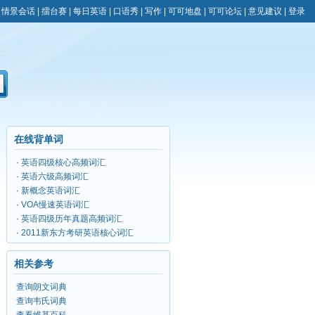
|
情景会话
|
擂台赛
|
每日英语
|
口语秀
|
写作
|
可可地盘
|
可可论坛
|
意见建议
|
登录
在线背单词
·
英语四级核心高频词汇
·
英语六级高频词汇
·
新概念英语词汇
·
VOA慢速英语词汇
·
英语四级历年真题高频词汇
·
2011新东方考研英语核心词汇
相关参考
查询朗文词典
查询韦氏词典