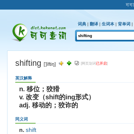
可可
词典
|
翻译
|
生词本
|
背单词
|
shifting
[网页划词
已开启
]
['ʃiftiŋ]
英汉解释
n. 移位；狡猾
v. 改变（shift的ing形式）
adj. 移动的；狡诈的
同义词
n.
shift