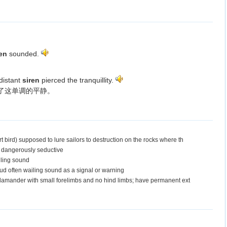
ren
sounded.
distant
siren
pierced the tranquillity.
了这单调的平静。
bird) supposed to lure sailors to destruction on the rocks where th
 dangerously seductive
iling sound
ud often wailing sound as a signal or warning
lamander with small forelimbs and no hind limbs; have permanent ext