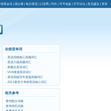
|
情景会话
|
擂台赛
|
每日英语
|
口语秀
|
写作
|
可可地盘
|
可可论坛
|
意见建议
|
登录
在线背单词
·
英语四级核心高频词汇
·
英语六级高频词汇
·
新概念英语词汇
·
VOA慢速英语词汇
·
英语四级历年真题高频词汇
·
2011新东方考研英语核心词汇
相关参考
查询朗文词典
查询韦氏词典