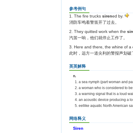
参考例句
1. The fire trucks
siren
ed by.
消防车鸣着警笛开了过去。
2. They quitted work when the
si
汽笛一响，他们就停止工作了。
3. Here and there, the whine of a 
此时，远方一道尖利的警报声划破
英英解释
n.
1. a sea nymph (part woman and part 
2. a woman who is considered to be
3. a warning signal that is a loud wa
4. an acoustic device producing a lo
5. eellike aquatic North American sa
网络释义
Siren