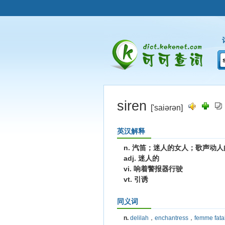
siren
['saiərən]
英汉解释
n. 汽笛；迷人的女人；歌声动
adj. 迷人的
vi. 响着警报器行驶
vt. 引诱
同义词
n.
delilah
，
enchantress
，
femme fata