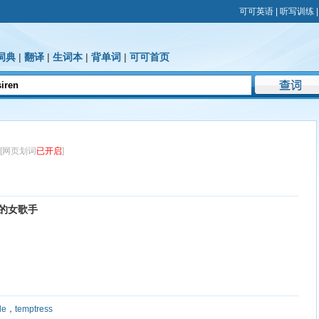
可可英语
|
听写训练
词典
|
翻译
|
生词本
|
背单词
|
可可首页
[网页划词
已开启
]
人的女歌手
le
，
temptress