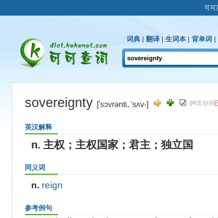
可可
词典
|
翻译
|
生词本
|
背单词
|
sovereignty
[网页划词
['sɔvrənti, 'sʌv-]
英汉解释
n. 主权；主权国家；君主；独立国
同义词
n.
reign
参考例句