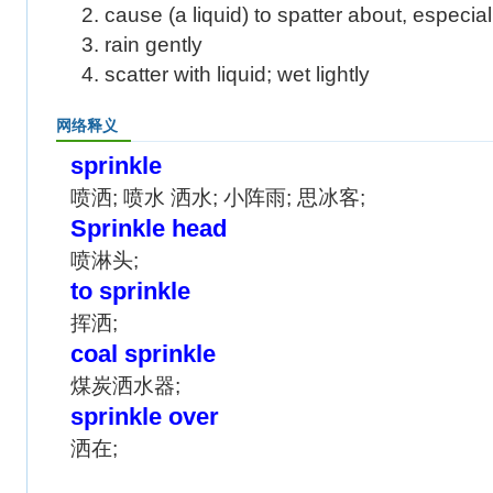
2. cause (a liquid) to spatter about, especial
3. rain gently
4. scatter with liquid; wet lightly
网络释义
sprinkle
喷洒; 喷水 洒水; 小阵雨; 思冰客;
Sprinkle head
喷淋头;
to sprinkle
挥洒;
coal sprinkle
煤炭洒水器;
sprinkle over
洒在;