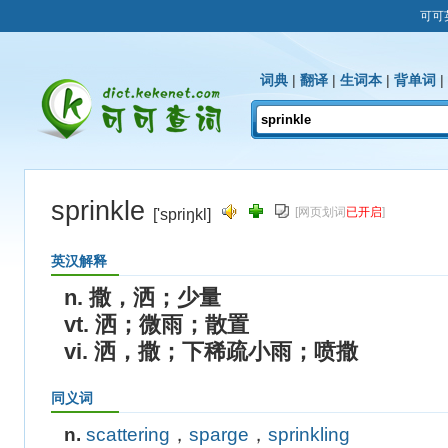
可可
词典
|
翻译
|
生词本
|
背单词
|
sprinkle
[网页划词
已开启
]
['spriŋkl]
英汉解释
n. 撒，洒；少量
vt. 洒；微雨；散置
vi. 洒，撒；下稀疏小雨；喷撒
同义词
n.
scattering
，
sparge
，
sprinkling