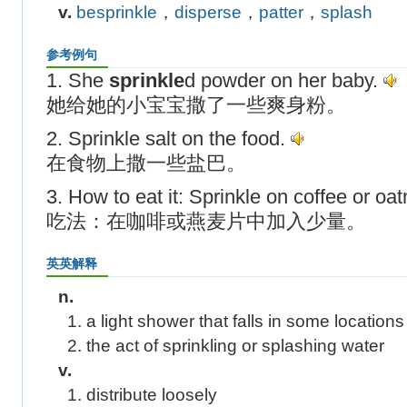
v.
besprinkle
，
disperse
，
patter
，
splash
参考例句
1. She
sprinkle
d powder on her baby.
她给她的小宝宝撒了一些爽身粉。
2. Sprinkle salt on the food.
在食物上撒一些盐巴。
3. How to eat it: Sprinkle on coffee or oa
吃法：在咖啡或燕麦片中加入少量。
英英解释
n.
1. a light shower that falls in some location
2. the act of sprinkling or splashing water
v.
1. distribute loosely