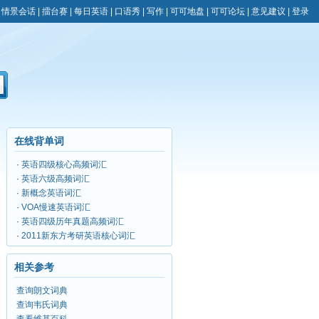
|
情景会话
|
擂台赛
|
每日英语
|
口语秀
|
写作
|
可可地盘
|
可可论坛
|
意见建议
|
登录
在线背单词
·
英语四级核心高频词汇
·
英语六级高频词汇
·
新概念英语词汇
·
VOA慢速英语词汇
·
英语四级历年真题高频词汇
·
2011新东方考研英语核心词汇
相关参考
查询朗文词典
查询韦氏词典