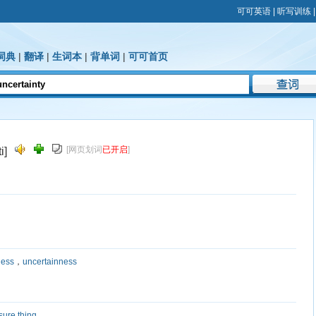
可可英语
|
听写训练
词典
|
翻译
|
生词本
|
背单词
|
可可首页
[网页划词
已开启
]
i]
ness
，
uncertainness
sure thing