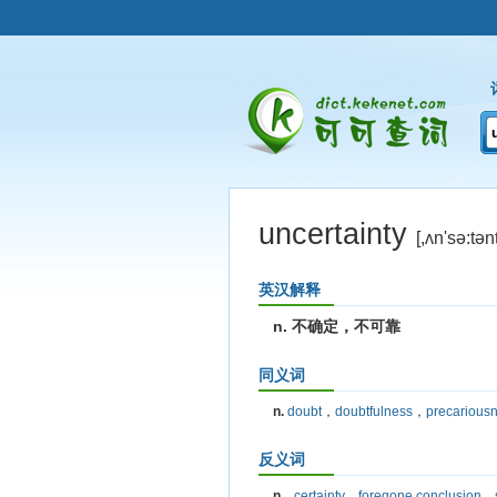
uncertainty
[,ʌn'sə:tənt
英汉解释
n. 不确定，不可靠
同义词
n.
doubt
，
doubtfulness
，
precarious
反义词
n.
certainty
，
foregone conclusion
，