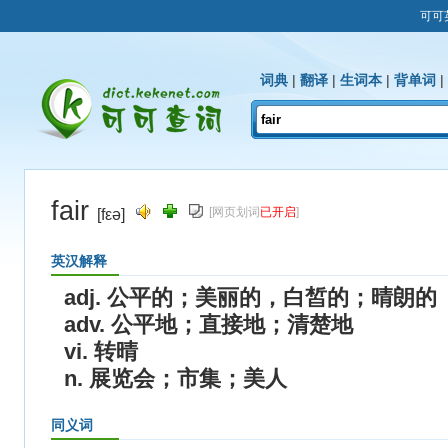
可可
词典
|
翻译
|
生词本
|
背单词
|
fair
[网页划词
已开启
]
[fεə]
英汉解释
adj. 公平的；美丽的，白皙的；晴朗的
adv. 公平地；直接地；清楚地
vi. 转晴
n. 展览会；市集；美人
同义词