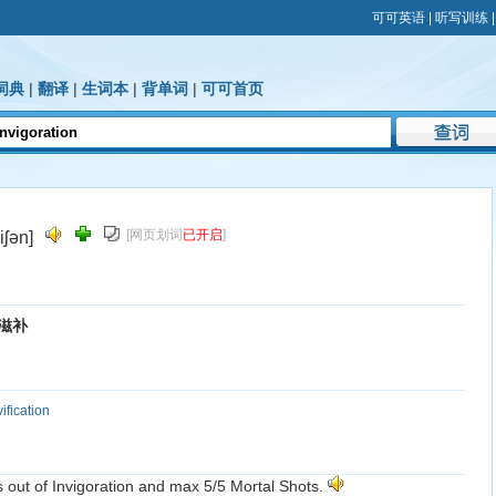
可可英语
|
听写训练
词典
|
翻译
|
生词本
|
背单词
|
可可首页
[网页划词
已开启
]
iʃən]
滋补
vification
ts out of Invigoration and max 5/5 Mortal Shots.