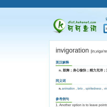
invigoration
[in,viɡə're
英汉解释
n. 鼓舞；身心愉快；精力充沛；
同义词
n.
animation
，
brio
，
spiritedness
，
vi
参考例句
1. Another option is to leave poin