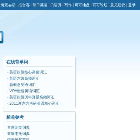
|
情景会话
|
擂台赛
|
每日英语
|
口语秀
|
写作
|
可可地盘
|
可可论坛
|
意见建议
|
登录
在线背单词
·
英语四级核心高频词汇
·
英语六级高频词汇
·
新概念英语词汇
·
VOA慢速英语词汇
·
英语四级历年真题高频词汇
·
2011新东方考研英语核心词汇
相关参考
查询朗文词典
查询韦氏词典