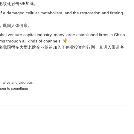
致死射击5/5加满。
f a damaged cellular metabolism, and the restoration and firming
，巩固人体健康。
obal venture capital industry, many large established firms in China
irms through all kinds of channels.
来我国很多大型老牌企业纷纷加入了创业投资的行列，其进入渠道各
 or alive and vigorous
vigour to something