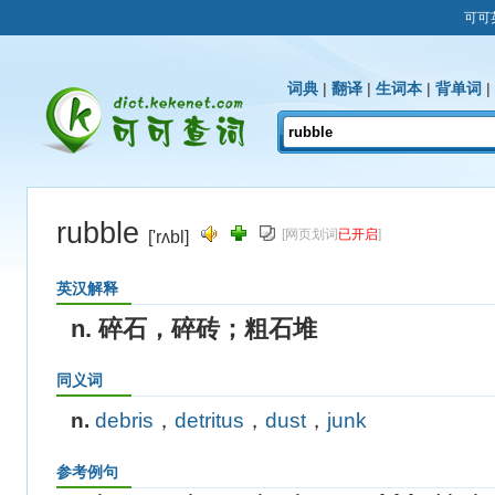
可可
词典
|
翻译
|
生词本
|
背单词
|
rubble
[网页划词
已开启
]
['rʌbl]
英汉解释
n. 碎石，碎砖；粗石堆
同义词
n.
debris
，
detritus
，
dust
，
junk
参考例句