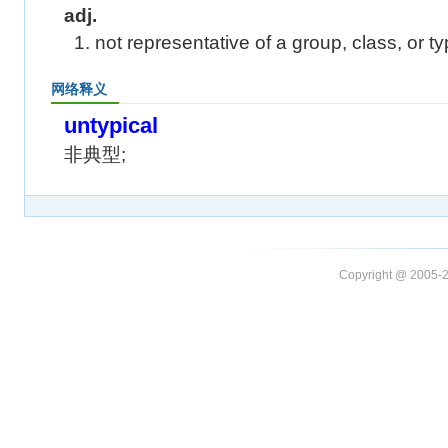
adj.
1. not representative of a group, class, or t
网络释义
untypical
非典型;
Copyright @ 20