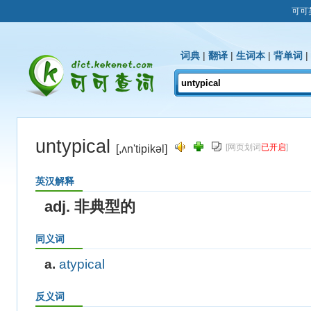
可可
词典
|
翻译
|
生词本
|
背单词
|
untypical
[网页划词
已开启
]
[,ʌn'tipikəl]
英汉解释
adj. 非典型的
同义词
a.
atypical
反义词